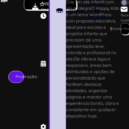
Crie um site infantil com
Acesso
4
Pontos
Favoritar
visual alegreO Happy Kids
Imediato
.
Ganhe
339
de
é um tema WordPress
0
Rece
Desconto
com proposta educativa,
Noti
.
ideal para escolas e
4
!
Relatar Pr
projetos infantis que
0
precisam de uma
4
apresentação leve,
/
colorida e profissional no
0
site.Ele oferece layout
5
responsivo, áreas bem
/
distribuídas e opções de
2
Promoção
personalização que
0
facilitam destacar
2
atividades, organizar
6
páginas e manter uma
T
experiência bonita, clara e
h
consistente em qualquer
e
dispositivo hoje.
m
e