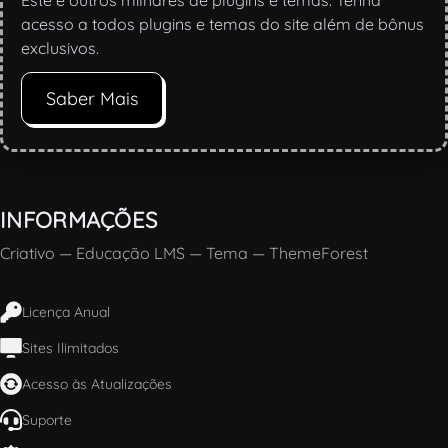
Este e outros milhares de plugins e temas. Tenha
acesso a todos plugins e temas do site além de bônus
exclusivos.
Saber Mais
INFORMAÇÕES
Criativo
—
Educação LMS
—
Tema
—
ThemeForest
Licença Anual
Sites Ilimitados
Acesso às Atualizações
Suporte