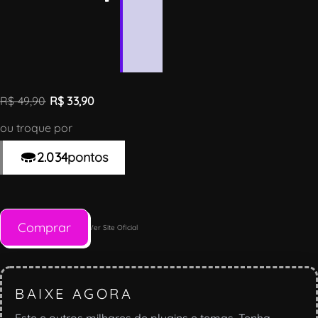
F
o
r
e
st
R$
49,90
R$
33,90
ou troque por
2.034
pontos
Comprar
Ver Site Oficial
BAIXE AGORA