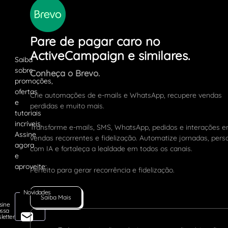
Pare de pagar caro no
ActiveCampaign e similares.
Conheça o Brevo.
Crie automações de e-mails e WhatsApp, recupere vendas
perdidas e muito mais.
Transforme e-mails, SMS, WhatsApp, pedidos e interações 
vendas recorrentes e fidelização. Automatize jornadas, pers
com IA e fortaleça a lealdade em todos os canais.
Perfeito para gerar recorrência e fidelização.
Novidades
Saiba Mais
sine
ssa
letter