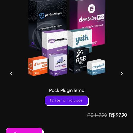
Pack PluginTema
12 itens inclusos
R$
147,90
R$
97,90