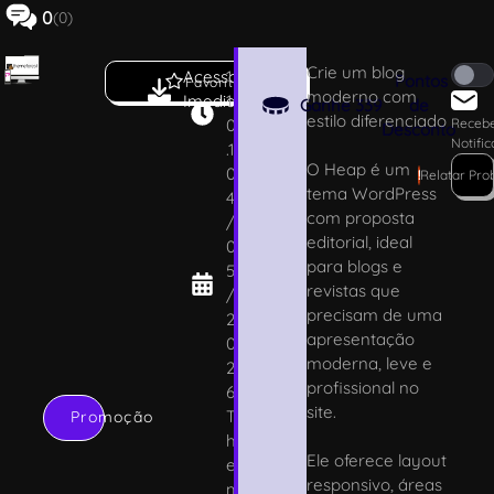
0
(0)
Crie um blog
Acesso
1.
Pontos
Favoritar
moderno com
Imediato
1
Ganhe
339
de
estilo diferenciado
0
Receb
Desconto
Notifi
.1
O Heap é um
0
!
Relatar Pro
tema WordPress
4
com proposta
/
editorial, ideal
0
para blogs e
5
revistas que
/
precisam de uma
2
apresentação
0
moderna, leve e
2
profissional no
6
site.
T
Promoção
h
Ele oferece layout
e
responsivo, áreas
m