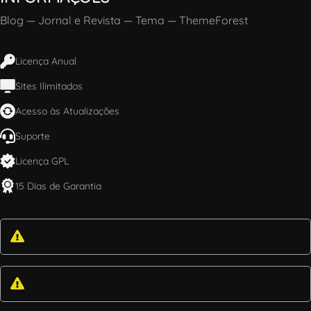
Blog
—
Jornal e Revista
—
Tema
—
ThemeForest
Licença Anual
Sites Ilimitados
Acesso às Atualizações
Suporte
Licença GPL
15 Dias de Garantia