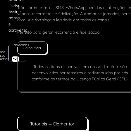
Transforme e-mails, SMS, WhatsApp, pedidos e interações 
vendas recorrentes e fidelização. Automatize jornadas, pers
com IA e fortaleça a lealdade em todos os canais.
Perfeito para gerar recorrência e fidelização.
Novidades
Saiba Mais
sine
ssa
letter
Todos os itens disponíveis em nosso diretório são
desenvolvidos por terceiros e redistribuídos por nós
conforme os termos da Licença Pública Geral (GPL).
Tutoriais — Elementor