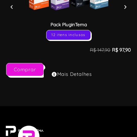
Pack PluginTema
12 itens inclusos
R$
147,90
R$
97,90
Comprar
Mais Detalhes