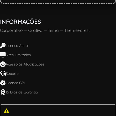
INFORMAÇÕES
Corporativo
—
Criativo
—
Tema
—
ThemeForest
Licença Anual
Sites Ilimitados
Acesso às Atualizações
Suporte
Licença GPL
15 Dias de Garantia