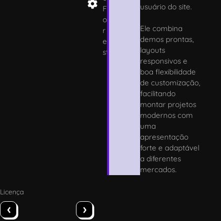
usuário do site.
F
o
Ele combina
r
demos prontas,
e
layouts
st
responsivos e
boa flexibilidade
de customização,
facilitando
montar projetos
modernos com
uma
apresentação
forte e adaptável
a diferentes
mercados.
Licença
‹
›