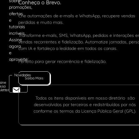
Conheça o Brevo.
Crie automações de e-mails e WhatsApp, recupere vendas
perdidas e muito mais.
Transforme e-mails, SMS, WhatsApp, pedidos e interações 
vendas recorrentes e fidelização. Automatize jornadas, pers
com IA e fortaleça a lealdade em todos os canais.
Perfeito para gerar recorrência e fidelização.
Novidades
Saiba Mais
sine
ssa
letter
Todos os itens disponíveis em nosso diretório são
desenvolvidos por terceiros e redistribuídos por nós
conforme os termos da Licença Pública Geral (GPL).