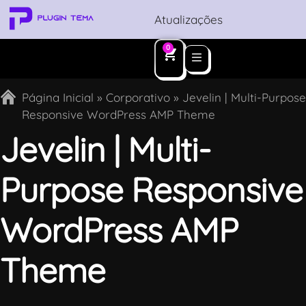
Atualizações
0
Página Inicial
»
Corporativo
»
Jevelin | Multi-Purpose
Responsive WordPress AMP Theme
Jevelin | Multi-
Purpose Responsive
WordPress AMP
Theme