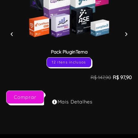
Pack PluginTema
12 itens inclusos
R$
147,90
R$
97,90
Comprar
Mais Detalhes