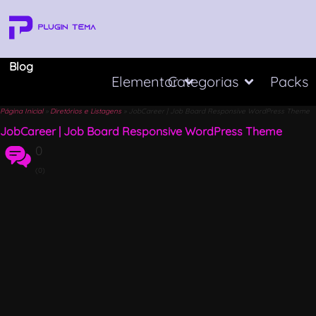
Blog
Elementor
Categorias
Packs
Página Inicial
»
Diretórios e Listagens
»
JobCareer | Job Board Responsive WordPress Theme
JobCareer | Job Board Responsive WordPress Theme
0
(0)