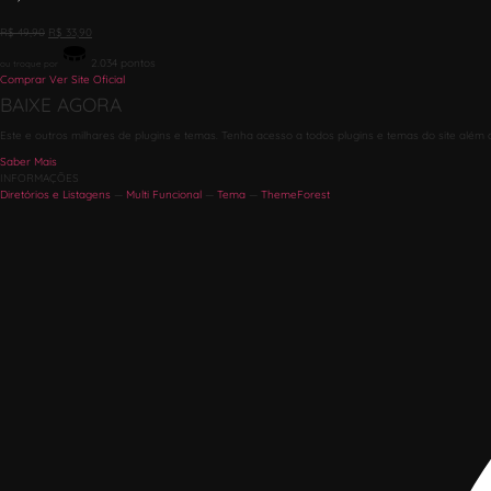
R$
49,90
R$
33,90
2.034
pontos
ou troque por
Comprar
Ver Site Oficial
BAIXE AGORA
Este e outros milhares de plugins e temas. Tenha acesso a todos plugins e temas do site além 
Saber Mais
INFORMAÇÕES
Diretórios e Listagens
—
Multi Funcional
—
Tema
—
ThemeForest