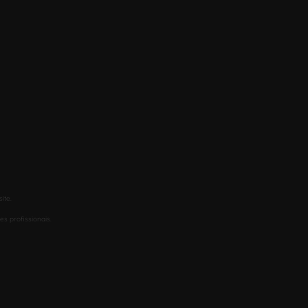
ite.
s profissionais.