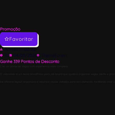
Promoção
Favoritar
Acesso Imediato
7.3
04/05/2026
ThemeForest
Ganhe
339
Pontos de Desconto
Crie um portal de vagas com experiência mais completa
O Jobcareer é um tema WordPress para job board que ajuda a organizar vagas, perfis e proce
Ele oferece layout responsivo e recursos visuais voltados para recrutamento, facilitando cri