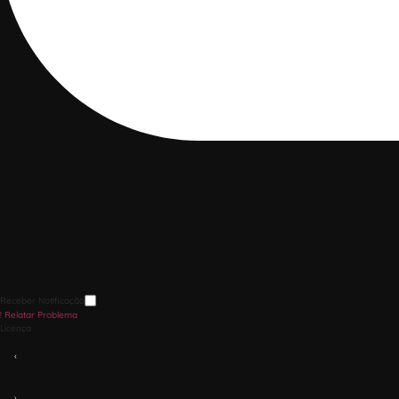
Receber Notificação
!
Relatar Problema
Licença
‹
›