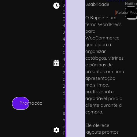
usabilidade
Notifi
2
0
!
Relatar Pro
O Kapee é um
0
tema WordPress
4
para
2
WooCommerce
4
que ajuda a
/
organizar
0
catálogos, vitrines
4
e páginas de
/
produto com uma
2
apresentação
0
mais limpa,
2
profissional e
6
agradável para o
T
Promoção
cliente durante a
h
compra.
e
m
Ele oferece
e
layouts prontos
F