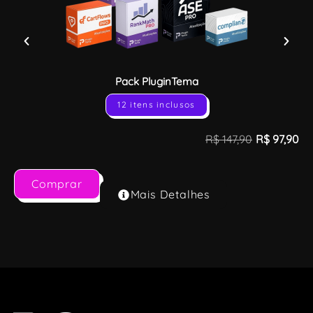
Pack PluginTema
12 itens inclusos
R$
147,90
R$
97,90
Comprar
Mais Detalhes