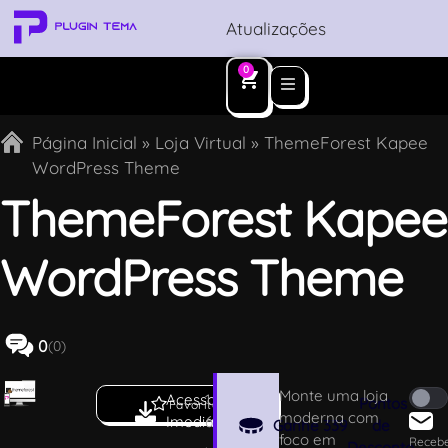
Atualizações
0
Página Inicial
»
Loja Virtual
»
ThemeForest Kapee
WordPress Theme
ThemeForest Kapee
WordPress Theme
0
(0)
Monte uma loja
Acesso
1.
Pontos
Favoritar
moderna com
Imediato
6
Ganhe
339
de
foco em
.
Receb
Desconto