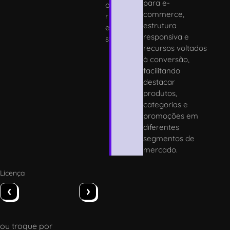
para e-
o
commerce,
r
estrutura
e
responsiva e
st
recursos voltados
à conversão,
facilitando
destacar
produtos,
categorias e
promoções em
diferentes
segmentos de
mercado.
Licença
‹
›
ou troque por