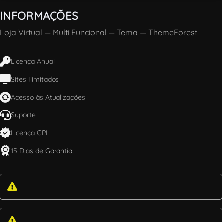
INFORMAÇÕES
Loja Virtual
—
Multi Funcional
—
Tema
—
ThemeForest
Licença Anual
Sites Ilimitados
Acesso às Atualizações
Suporte
Licença GPL
15 Dias de Garantia