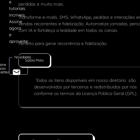
perdidas e muito mais.
Transforme e-mails, SMS, WhatsApp, pedidos e interações 
vendas recorrentes e fidelização. Automatize jornadas, pers
com IA e fortaleça a lealdade em todos os canais.
Perfeito para gerar recorrência e fidelização.
Novidades
Saiba Mais
sine
ssa
letter
Todos os itens disponíveis em nosso diretório são
desenvolvidos por terceiros e redistribuídos por nós
conforme os termos da Licença Pública Geral (GPL).