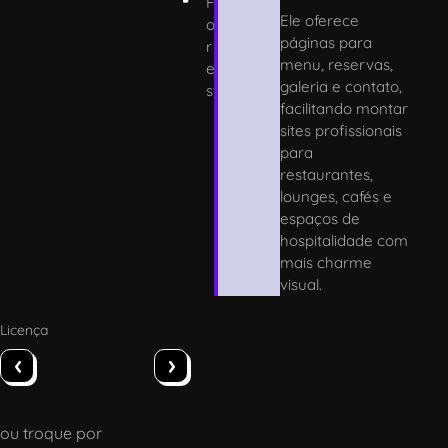
F
Ele oferece
o
páginas para
r
menu, reservas,
e
galeria e contato,
st
facilitando montar
sites profissionais
para
restaurantes,
lounges, cafés e
espaços de
hospitalidade com
mais charme
visual.
Licença
‹
›
ou troque por