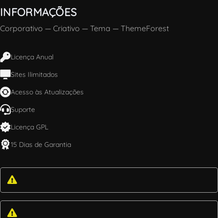
INFORMAÇÕES
Corporativo
—
Criativo
—
Tema
—
ThemeForest
Licença Anual
Sites Ilimitados
Acesso às Atualizações
Suporte
Licença GPL
15 Dias de Garantia