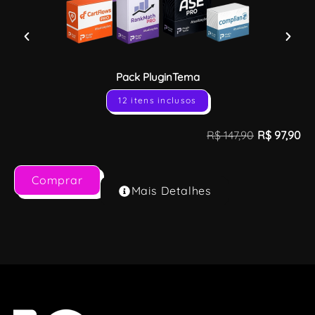
Pack PluginTema
12 itens inclusos
R$
147,90
R$
97,90
Comprar
Mais Detalhes