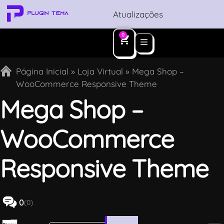
Atualizações
0
Página Inicial
»
Loja Virtual
»
Mega Shop –
WooCommerce Responsive Theme
Mega Shop –
WooCommerce
Responsive Theme
0
(0)