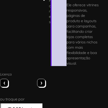
F
Ele oferece vitrines
o
responsivas,
r
páginas de
e
produto e layouts
st
para campanhas,
facilitando criar
lojas completas
para vários nichos
com mais
flexibilidade e boa
apresentação
visual.
Licença
‹
›
ou troque por