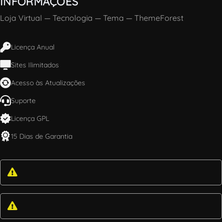
INFORMAÇÕES
Loja Virtual
—
Tecnologia
—
Tema
—
ThemeForest
Licença Anual
Sites Ilimitados
Acesso às Atualizações
Suporte
Licença GPL
15 Dias de Garantia