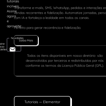
Transforme e-mails, SMS, WhatsApp, pedidos e interações 
vendas recorrentes e fidelização. Automatize jornadas, pers
com IA e fortaleça a lealdade em todos os canais.
Perfeito para gerar recorrência e fidelização.
Novidades
Saiba Mais
sine
ssa
letter
Todos os itens disponíveis em nosso diretório são
desenvolvidos por terceiros e redistribuídos por nós
conforme os termos da Licença Pública Geral (GPL).
Tutoriais — Elementor