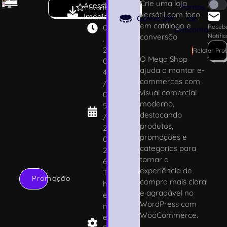
Crie uma loja
Acesso
3
Pontos
Favoritar
versátil com foco
Imediato
.
Ganhe
339
de
em catálogo e
0
Receb
Desconto
conversão
Notifi
.
2
!
Relatar Pr
O Mega Shop
0
ajuda a montar e-
4
commerces com
/
visual comercial
0
moderno,
5
destacando
/
produtos,
2
promoções e
0
categorias para
2
tornar a
6
experiência de
T
Promoção
compra mais clara
h
e agradável no
e
WordPress com
m
WooCommerce.
e