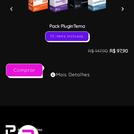
Pack PluginTema
12 itens inclusos
R$
147,90
R$
97,90
Comprar
Mais Detalhes