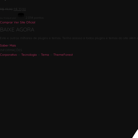
R$
49,90
R$
33,90
2.034
pontos
ou troque por
Comprar
Ver Site Oficial
BAIXE AGORA
Este e outros milhares de plugins e temas. Tenha acesso a todos plugins e temas do site além 
Saber Mais
INFORMAÇÕES
Corporativo
—
Tecnologia
—
Tema
—
ThemeForest