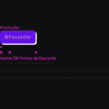
Promoção
Favoritar
Acesso Imediato
2.1
04/05/2026
ThemeForest
Ganhe
339
Pontos de Desconto
Crie um site de SEO com presença profissional
O Mr Seo é um tema WordPress com proposta digital, ideal para agências e serviços de SEO q
Ele oferece layout responsivo, áreas bem distribuídas e opções de personalização que facilitam