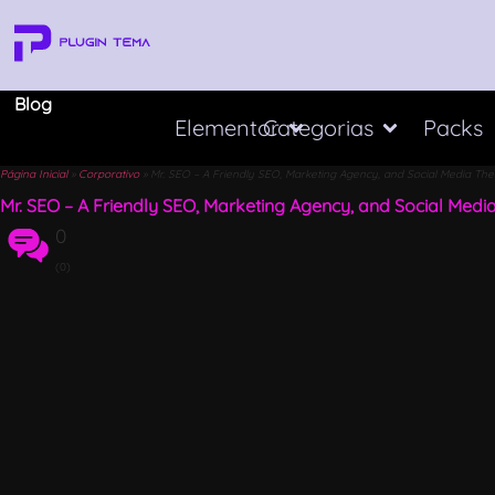
Blog
Elementor
Categorias
Packs
Página Inicial
»
Corporativo
»
Mr. SEO – A Friendly SEO, Marketing Agency, and Social Media Th
Mr. SEO – A Friendly SEO, Marketing Agency, and Social Med
0
(0)