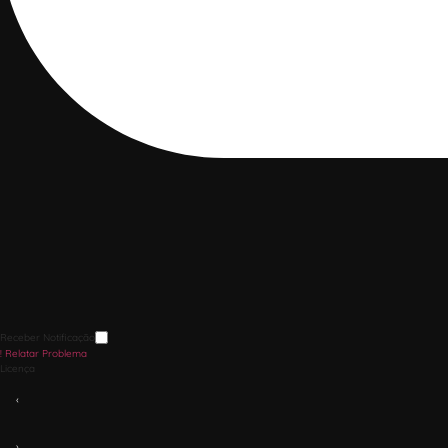
Receber Notificação
!
Relatar Problema
Licença
‹
›