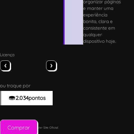
organizar páginas
e manter uma
experiência
bonita, clara e
consistente em
qualquer
dispositivo hoje.
Licença
‹
›
ou troque por
2.034
pontos
Comprar
Ver Site Oficial