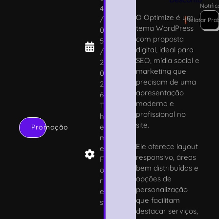
Notifi
4
O Optimize é um
/
!
Relatar Pro
tema WordPress
0
com proposta
5
digital, ideal para
/
SEO, mídia social e
2
marketing que
0
precisam de uma
2
apresentação
6
moderna e
T
profissional no
h
site.
e
Promoção
m
Ele oferece layout
e
responsivo, áreas
F
bem distribuídas e
o
opções de
r
personalização
e
que facilitam
st
destacar serviços,