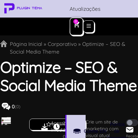
Atualizações
0
Página Inicial
»
Corporativo
»
Optimize – SEO &
Social Media Theme
Optimize – SEO &
Social Media Theme
0
(0)
Crie um site de
Acesso
2
Pontos
Favoritar
marketing com
Imediato
.1
Ganhe
339
de
visual atual
0
Receb
Desconto