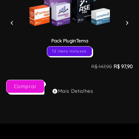
Pack PluginTema
12 itens inclusos
R$
147,90
R$
97,90
Comprar
Mais Detalhes