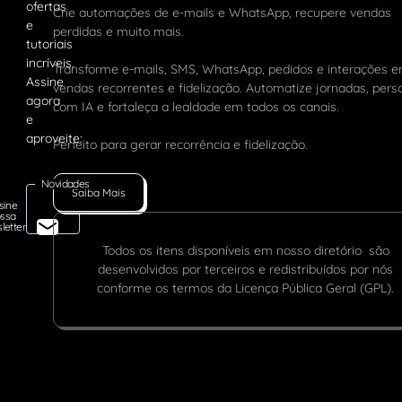
Crie automações de e-mails e WhatsApp, recupere vendas
perdidas e muito mais.
Transforme e-mails, SMS, WhatsApp, pedidos e interações 
vendas recorrentes e fidelização. Automatize jornadas, pers
com IA e fortaleça a lealdade em todos os canais.
Perfeito para gerar recorrência e fidelização.
Novidades
Saiba Mais
sine
ssa
letter
Todos os itens disponíveis em nosso diretório são
desenvolvidos por terceiros e redistribuídos por nós
conforme os termos da Licença Pública Geral (GPL).