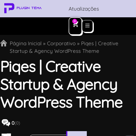
Atualizações
0
Página Inicial
»
Corporativo
»
Piqes | Creative
Startup & Agency WordPress Theme
Piqes | Creative
Startup & Agency
WordPress Theme
0
(0)