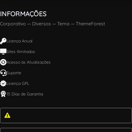
INFORMAÇÕES
Corporativo
—
Diversos
—
Tema
—
ThemeForest
Licença Anual
Sites Ilimitados
Acesso às Atualizações
Suporte
Licença GPL
15 Dias de Garantia