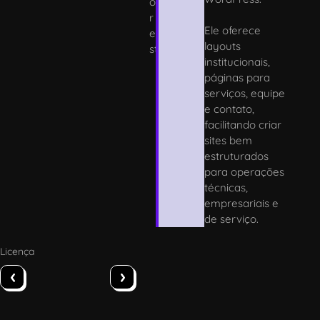
o
r
Ele oferece
e
layouts
st
institucionais,
páginas para
serviços, equipe
e contato,
facilitando criar
sites bem
estruturados
para operações
técnicas,
empresariais e
de serviço.
Licença
‹
›