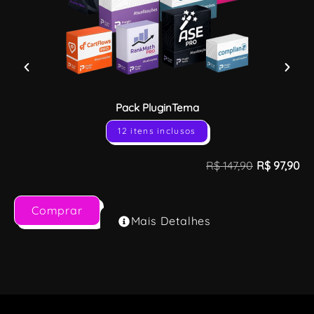
Pack PluginTema
12 itens inclusos
R$
147,90
R$
97,90
Comprar
Mais Detalhes