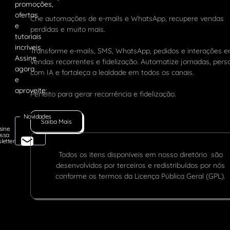
Crie automações de e-mails e WhatsApp, recupere vendas
perdidas e muito mais.
Transforme e-mails, SMS, WhatsApp, pedidos e interações 
vendas recorrentes e fidelização. Automatize jornadas, pers
com IA e fortaleça a lealdade em todos os canais.
Perfeito para gerar recorrência e fidelização.
Novidades
Saiba Mais
sine
ssa
letter
Todos os itens disponíveis em nosso diretório são
desenvolvidos por terceiros e redistribuídos por nós
conforme os termos da Licença Pública Geral (GPL).