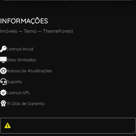
INFORMAÇÕES
Imóveis
—
Tema
—
ThemeForest
Licença Anual
Sites Ilimitados
Acesso às Atualizações
Suporte
Licença GPL
15 Dias de Garantia