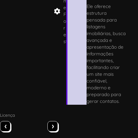
m
Ele oferece
e
estrutura
F
pensada para
o
listagens
r
imobiliárias, busca
e
avançada e
st
apresentação de
informações
importantes,
facilitando criar
um site mais
confiável,
moderno e
preparado para
gerar contatos.
Licença
‹
›