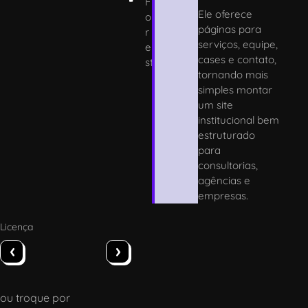
F
Ele oferece
o
páginas para
r
serviços, equipe,
e
cases e contato,
st
tornando mais
simples montar
um site
institucional bem
estruturado
para
consultorias,
agências e
empresas.
Licença
‹
›
ou troque por