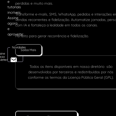
perdidas e muito mais.
Transforme e-mails, SMS, WhatsApp, pedidos e interações 
vendas recorrentes e fidelização. Automatize jornadas, pers
com IA e fortaleça a lealdade em todos os canais.
Perfeito para gerar recorrência e fidelização.
Novidades
Saiba Mais
sine
ssa
letter
Todos os itens disponíveis em nosso diretório são
desenvolvidos por terceiros e redistribuídos por nós
conforme os termos da Licença Pública Geral (GPL).