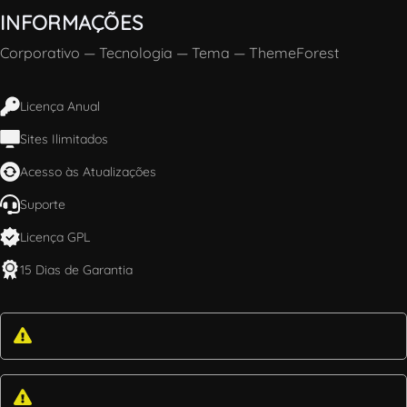
INFORMAÇÕES
Corporativo
—
Tecnologia
—
Tema
—
ThemeForest
Licença Anual
Sites Ilimitados
Acesso às Atualizações
Suporte
Licença GPL
15 Dias de Garantia