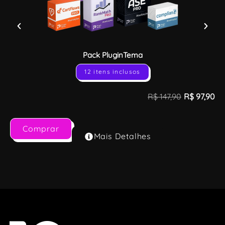
Pack PluginTema
12 itens inclusos
R$
147,90
R$
97,90
Comprar
Mais Detalhes