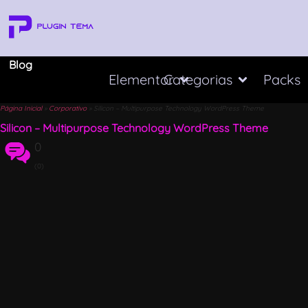
Blog
Elementor
Categorias
Packs
Página Inicial
»
Corporativo
»
Silicon – Multipurpose Technology WordPress Theme
Silicon – Multipurpose Technology WordPress Theme
0
(0)