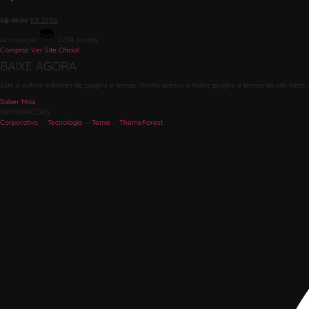
R$
49,90
R$
33,90
2.034
pontos
ou troque por
Comprar
Ver Site Oficial
BAIXE AGORA
Este e outros milhares de plugins e temas. Tenha acesso a todos plugins e temas do site além 
Saber Mais
INFORMAÇÕES
Corporativo
—
Tecnologia
—
Tema
—
ThemeForest