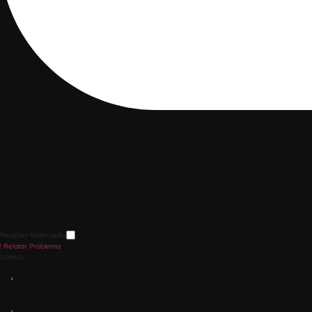
Receber Notificação
!
Relatar Problema
Licença
‹
›