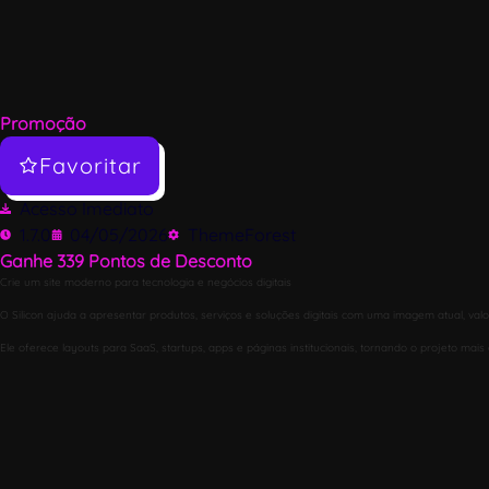
Promoção
Favoritar
Acesso Imediato
1.7.0
04/05/2026
ThemeForest
Ganhe
339
Pontos de Desconto
Crie um site moderno para tecnologia e negócios digitais
O Silicon ajuda a apresentar produtos, serviços e soluções digitais com uma imagem atual, val
Ele oferece layouts para SaaS, startups, apps e páginas institucionais, tornando o projeto ma