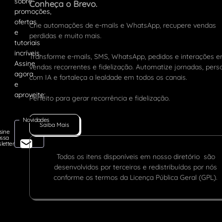
Conheça o Brevo.
Crie automações de e-mails e WhatsApp, recupere vendas
perdidas e muito mais.
Transforme e-mails, SMS, WhatsApp, pedidos e interações 
vendas recorrentes e fidelização. Automatize jornadas, pers
com IA e fortaleça a lealdade em todos os canais.
Perfeito para gerar recorrência e fidelização.
Novidades
Saiba Mais
sine
ssa
letter
Todos os itens disponíveis em nosso diretório são
desenvolvidos por terceiros e redistribuídos por nós
conforme os termos da Licença Pública Geral (GPL).