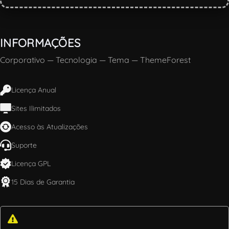
INFORMAÇÕES
Corporativo
—
Tecnologia
—
Tema
—
ThemeForest
Licença Anual
Sites Ilimitados
Acesso às Atualizações
Suporte
Licença GPL
15 Dias de Garantia