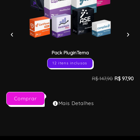
Pack PluginTema
12 itens inclusos
R$
147,90
R$
97,90
Comprar
Mais Detalhes