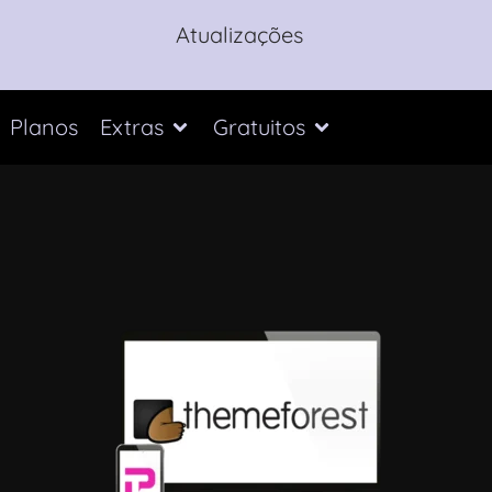
Atualizações
Planos
Extras
Gratuitos