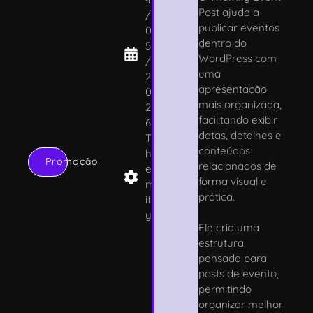
Post ajuda a
/
publicar eventos
0
dentro do
5
WordPress com
/
uma
2
apresentação
0
mais organizada,
2
facilitando exibir
6
datas, detalhes e
T
conteúdos
h
Promoção
relacionados de
e
forma visual e
m
prática.
if
y
Ele cria uma
estrutura
pensada para
posts de evento,
permitindo
organizar melhor