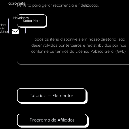
Perfeito para gerar recorrência e fidelização.
Novidades
Saiba Mais
sine
ssa
letter
Todos os itens disponíveis em nosso diretório são
desenvolvidos por terceiros e redistribuídos por nós
conforme os termos da Licença Pública Geral (GPL).
Tutoriais — Elementor
Programa de Afiliados