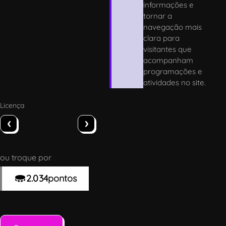
informações e
tornar a
navegação mais
clara para
visitantes que
acompanham
programações e
atividades no site.
Licença
‹
›
ou troque por
2.034
pontos