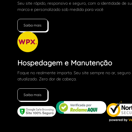
Seu site rápido, responsivo e seguro, com a identidade de s
marca e personalizado sob medida para você
Saiba mais
Hospedagem e Manutenção
Foque no realmente importa. Seu site sempre no ar, seguro
atualizado. Zero dor de cabeça.
Saiba mais