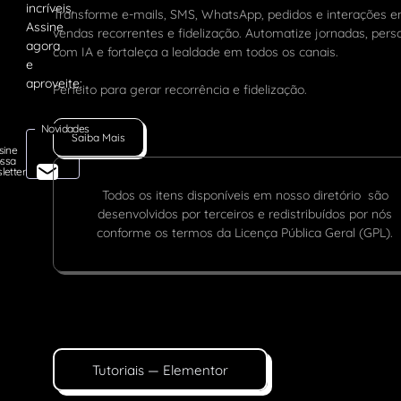
Transforme e-mails, SMS, WhatsApp, pedidos e interações 
vendas recorrentes e fidelização. Automatize jornadas, pers
com IA e fortaleça a lealdade em todos os canais.
Perfeito para gerar recorrência e fidelização.
Novidades
Saiba Mais
sine
ssa
letter
Todos os itens disponíveis em nosso diretório são
desenvolvidos por terceiros e redistribuídos por nós
conforme os termos da Licença Pública Geral (GPL).
Tutoriais — Elementor