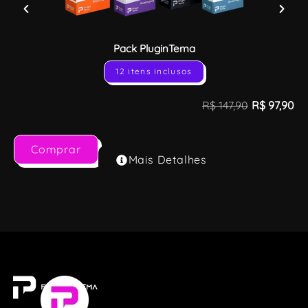
Pack PluginTema
12 itens inclusos
R$
147,90
R$
97,90
Comprar
Mais Detalhes