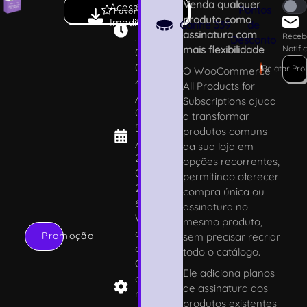
Venda qualquer
Acesso
6
Pontos
Favoritar
produto como
Imediato
.1
Ganhe
339
de
assinatura com
.
Receb
Desconto
mais flexibilidade
Notifi
0
0
!
Relatar Pr
O WooCommerce
4
All Products for
/
Subscriptions ajuda
0
a transformar
5
produtos comuns
/
da sua loja em
2
opções recorrentes,
0
permitindo oferecer
2
compra única ou
6
assinatura no
W
mesmo produto,
o
Promoção
sem precisar recriar
o
todo o catálogo.
C
Ele adiciona planos
o
de assinatura aos
m
produtos existentes