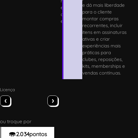
m
e dá mais liberdade
er
para o cliente
c
montar compras
e
recorrentes, incluir
itens em assinaturas
ativas e criar
experiências mais
práticas para
clubes, reposições,
kits, memberships e
vendas contínuas.
Licença
‹
›
ou troque por
2.034
pontos