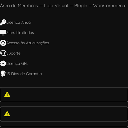
Área de Membros
—
Loja Virtual
—
Plugin
—
WooCommerce
Licença Anual
Sites Ilimitados
Acesso às Atualizações
Suporte
Licença GPL
15 Dias de Garantia