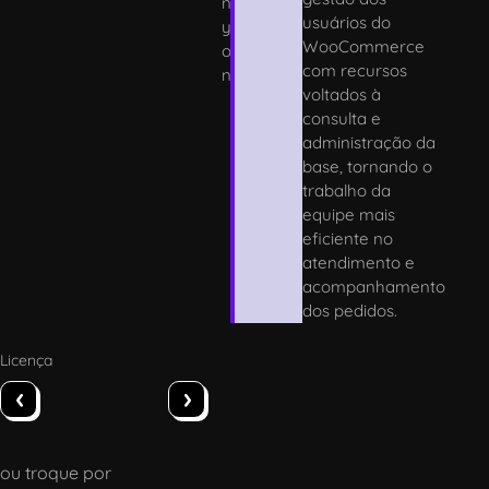
n
usuários do
y
WooCommerce
o
com recursos
n
voltados à
consulta e
administração da
base, tornando o
trabalho da
equipe mais
eficiente no
atendimento e
acompanhamento
dos pedidos.
Licença
‹
›
ou troque por