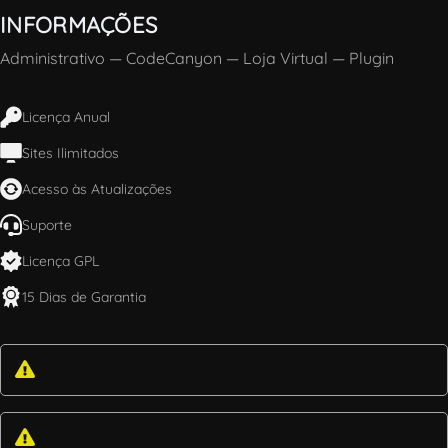
INFORMAÇÕES
Administrativo
—
CodeCanyon
—
Loja Virtual
—
Plugin
Licença Anual
Sites Ilimitados
Acesso às Atualizações
Suporte
Licença GPL
15 Dias de Garantia