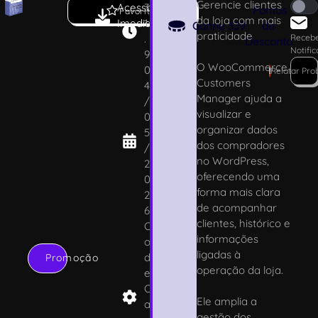
Gerencie clientes
Acesso
3
Pontos
Favoritar
da loja com mais
Imediato
1
Ganhe
339
de
praticidade
.
Receb
Desconto
Notifi
9
O WooCommerce
0
!
Relatar Pr
Customers
4
Manager ajuda a
/
visualizar e
0
organizar dados
5
dos compradores
/
no WordPress,
2
oferecendo uma
0
forma mais clara
2
de acompanhar
6
clientes, histórico e
C
informações
o
ligadas à
d
Promoção
operação da loja.
e
C
Ele amplia a
a
gestão dos