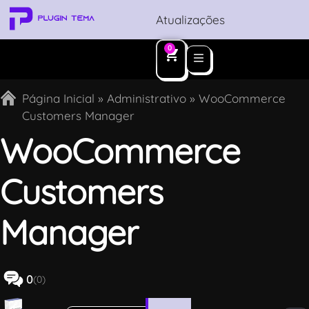
Atualizações
0
Página Inicial
»
Administrativo
»
WooCommerce
Customers Manager
WooCommerce
Customers
Manager
0
(0)