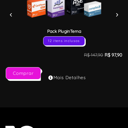
Pack PluginTema
12 itens inclusos
R$
147,90
R$
97,90
Comprar
Mais Detalhes