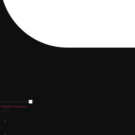
Receber Notificação
!
Relatar Problema
Licença
‹
›