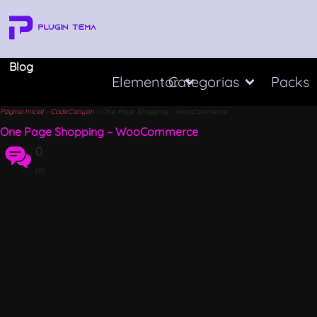
Blog
Elementor
Categorias
Packs
Página Inicial
»
CodeCanyon
»
One Page Shopping – WooCommerce
One Page Shopping – WooCommerce
0
(0)