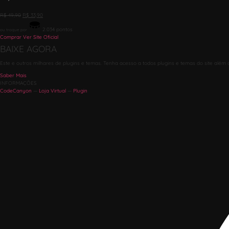
R$
49,90
R$
33,90
2.034
pontos
ou troque por
Comprar
Ver Site Oficial
BAIXE AGORA
Este e outros milhares de plugins e temas. Tenha acesso a todos plugins e temas do site além 
Saber Mais
INFORMAÇÕES
CodeCanyon
—
Loja Virtual
—
Plugin