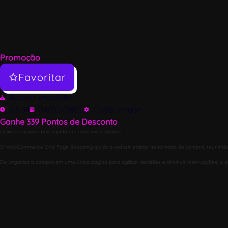
Promoção
Favoritar
Acesso Imediato
2.5.34
04/05/2026
CodeCanyon
Ganhe
339
Pontos de Desconto
Deixe a compra mais rápida em uma única página
O WooCommerce One Page Shopping ajuda a reduzir etapas na jornada de compra, reunindo vitr
Ele organiza a compra em uma única página para agilizar decisões e diminuir interrupções, o