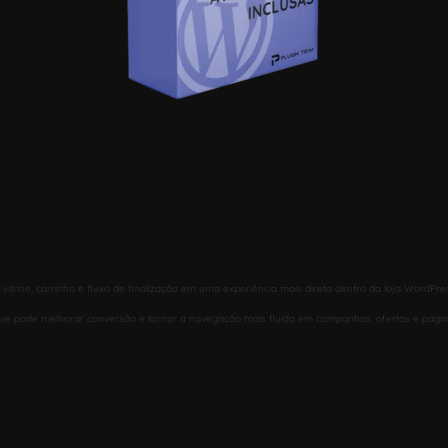
ine, carrinho e fluxo de finalização em uma experiência mais direta dentro da loja WordPre
 que pode melhorar conversão e tornar a navegação mais fluida em campanhas, ofertas e página