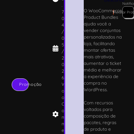
Notifi
.
O WooCommerce
7
!
Relatar Pro
Product Bundles
0
ajuda você a
4
vender conjuntos
/
personalizados na
0
loja, facilitando
5
montar ofertas
/
mais atrativas,
2
aumentar o ticket
0
médio e melhorar
2
a experiência de
6
compra no
W
Promoção
WordPress.
o
o
Com recursos
C
voltados para
o
composição de
m
pacotes, regras
m
de produto e
er