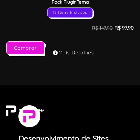
Pack PluginTema
12 itens inclusos
R$
147,90
R$
97,90
Comprar
Mais Detalhes
Desenvolvimento de Sites