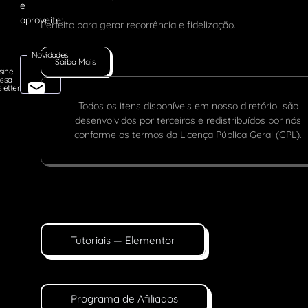
Perfeito para gerar recorrência e fidelização.
Novidades
Saiba Mais
sine
ssa
letter
Todos os itens disponíveis em nosso diretório são
desenvolvidos por terceiros e redistribuídos por nós
conforme os termos da Licença Pública Geral (GPL).
Tutoriais — Elementor
Programa de Afiliados