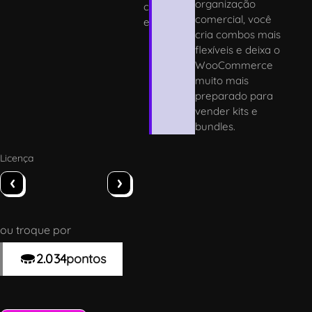
organização
c
comercial, você
e
cria combos mais
flexíveis e deixa o
WooCommerce
muito mais
preparado para
vender kits e
bundles.
Licença
‹
›
ou troque por
2.034
pontos