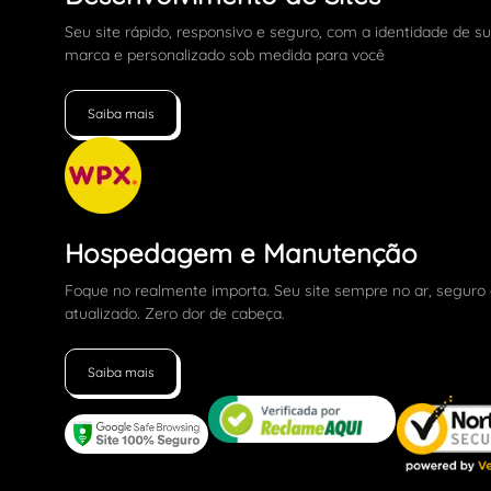
Seu site rápido, responsivo e seguro, com a identidade de s
marca e personalizado sob medida para você
Saiba mais
Hospedagem e Manutenção
Foque no realmente importa. Seu site sempre no ar, seguro
atualizado. Zero dor de cabeça.
Saiba mais