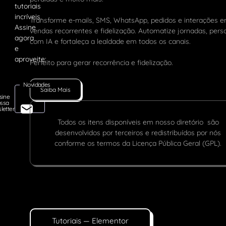
Transforme e-mails, SMS, WhatsApp, pedidos e interações 
vendas recorrentes e fidelização. Automatize jornadas, pers
com IA e fortaleça a lealdade em todos os canais.
Perfeito para gerar recorrência e fidelização.
Novidades
Saiba Mais
sine
ssa
letter
Todos os itens disponíveis em nosso diretório são
desenvolvidos por terceiros e redistribuídos por nós
conforme os termos da Licença Pública Geral (GPL).
Tutoriais — Elementor