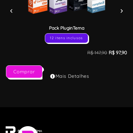
Pack PluginTema
12 itens inclusos
R$
147,90
R$
97,90
Comprar
Mais Detalhes