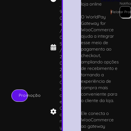
loja online
Notifi
.
9
!
Relatar Pr
O WorldPay
0
Gateway for
4
WooCommerce
/
ajuda a integrar
0
esse meio de
5
pagamento ao
/
checkout,
2
ampliando opções
0
de recebimento e
2
tornando a
6
experiência de
C
compra mais
o
conveniente para
d
Promoção
o cliente da loja.
e
C
Ele conecta o
a
WooCommerce
n
ao gateway
y