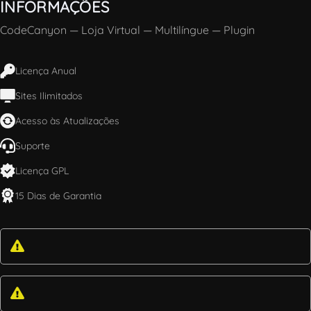
INFORMAÇÕES
CodeCanyon
—
Loja Virtual
—
Multilíngue
—
Plugin
Licença Anual
Sites Ilimitados
Acesso às Atualizações
Suporte
Licença GPL
15 Dias de Garantia