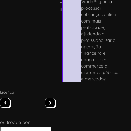
WorldPay para
o
processar
n
cobranças online
com mais
praticidade,
ajudando a
profissionalizar a
operação
financeira e
adaptar o e-
commerce a
diferentes públicos
e mercados.
Licença
‹
›
ou troque por