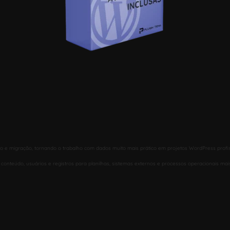
ção e migração, tornando o trabalho com dados muito mais prático em projetos WordPress profis
conteúdo, usuários e registros para planilhas, sistemas externos e processos operacionais mais