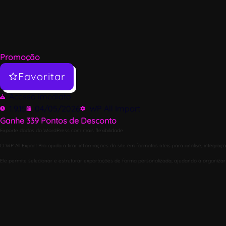
Promoção
Favoritar
Acesso Imediato
1.9.15
04/05/2026
WP All Import
Ganhe
339
Pontos de Desconto
Exporte dados do WordPress com mais flexibilidade
O WP All Export Pro ajuda a tirar informações do site em formatos úteis para análise, integra
Ele permite selecionar e estruturar exportações de forma personalizada, ajudando a organizar 