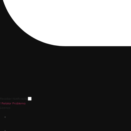
Receber Notificação
!
Relatar Problema
Licença
‹
›