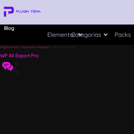
Blog
Elementor
Categorias
Packs
Página Inicial
»
Importar e Exportar
»
WP All Export Pro
WP All Export Pro
0
(0)