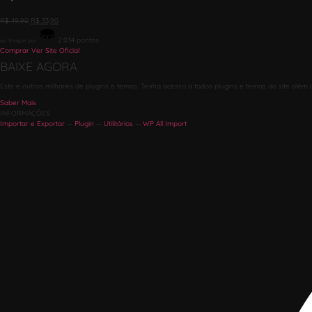
R$
49,90
R$
33,90
2.034
pontos
ou troque por
Comprar
Ver Site Oficial
BAIXE AGORA
Este e outros milhares de plugins e temas. Tenha acesso a todos plugins e temas do site além 
Saber Mais
INFORMAÇÕES
Importar e Exportar
—
Plugin
—
Utilitários
—
WP All Import