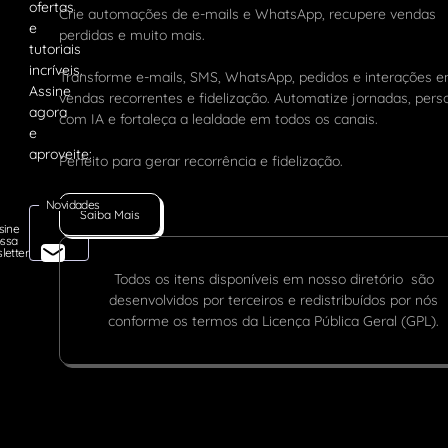
Crie automações de e-mails e WhatsApp, recupere vendas
perdidas e muito mais.
Transforme e-mails, SMS, WhatsApp, pedidos e interações 
vendas recorrentes e fidelização. Automatize jornadas, pers
com IA e fortaleça a lealdade em todos os canais.
Perfeito para gerar recorrência e fidelização.
Novidades
Saiba Mais
sine
ssa
letter
Todos os itens disponíveis em nosso diretório são
desenvolvidos por terceiros e redistribuídos por nós
conforme os termos da Licença Pública Geral (GPL).