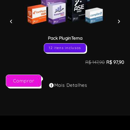
Pack PluginTema
12 itens inclusos
R$
147,90
R$
97,90
Comprar
Mais Detalhes