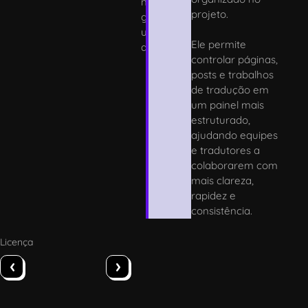
n
projeto.
g
u
Ele permite
al
controlar páginas,
posts e trabalhos
de tradução em
um painel mais
estruturado,
ajudando equipes
e tradutores a
colaborarem com
mais clareza,
rapidez e
consistência.
Licença
‹
›