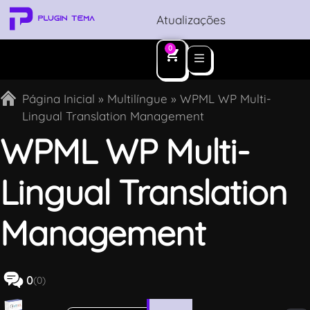
Atualizações
0
Página Inicial
»
Multilíngue
»
WPML WP Multi-
Lingual Translation Management
WPML WP Multi-
Lingual Translation
Management
0
(0)