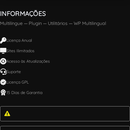
INFORMAÇÕES
Multilíngue
—
Plugin
—
Utilitários
—
WP Multilingual
Licença Anual
Sites Ilimitados
Acesso às Atualizações
Suporte
Licença GPL
15 Dias de Garantia