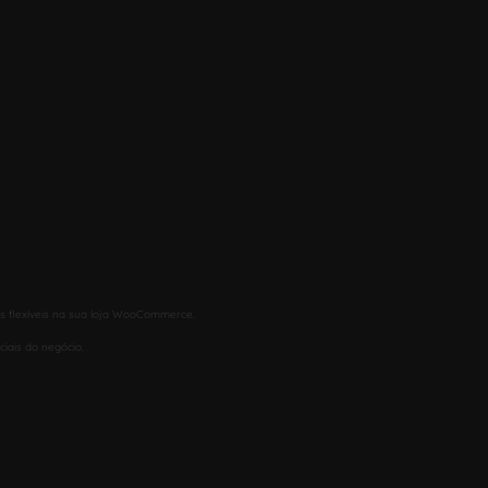
s flexíveis na sua loja WooCommerce.
iais do negócio.