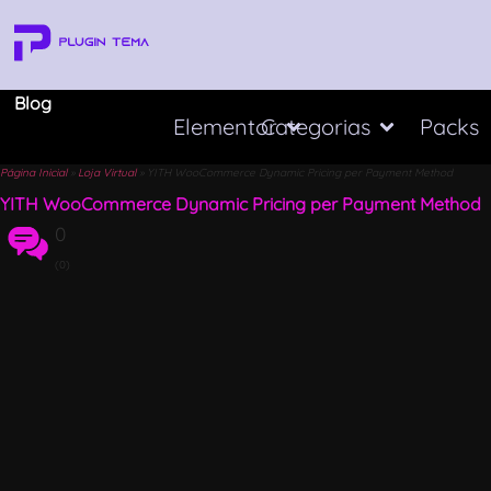
Blog
Elementor
Categorias
Packs
Página Inicial
»
Loja Virtual
»
YITH WooCommerce Dynamic Pricing per Payment Method
YITH WooCommerce Dynamic Pricing per Payment Method
0
(0)