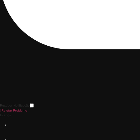
Receber Notificação
!
Relatar Problema
Licença
‹
›