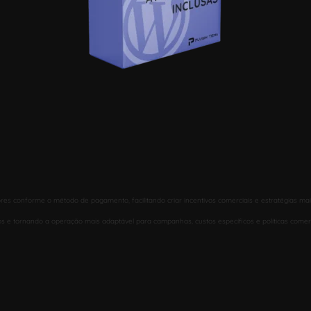
 conforme o método de pagamento, facilitando criar incentivos comerciais e estratégias mai
s e tornando a operação mais adaptável para campanhas, custos específicos e políticas comerc