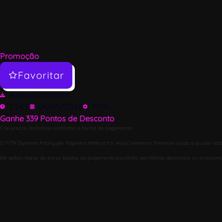
Promoção
Favoritar
Acesso Imediato
2.24.0
04/05/2026
YITH
Ganhe
339
Pontos de Desconto
Crie preços dinâmicos conforme a forma de pagamento
O YITH Dynamic Pricing per Payment Method for WooCommerce Premium ajuda a ajustar valores
Ele aplica regras de preço ligadas ao pagamento escolhido, permitindo descontos ou acréscimo