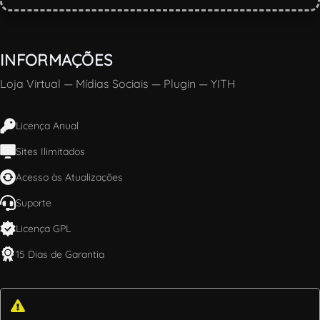
INFORMAÇÕES
Loja Virtual
—
Mídias Sociais
—
Plugin
—
YITH
Licença Anual
Sites Ilimitados
Acesso às Atualizações
Suporte
Licença GPL
15 Dias de Garantia