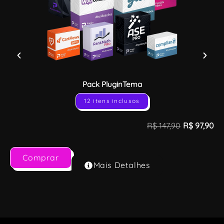
Pack PluginTema
12 itens inclusos
R$
147,90
R$
97,90
Comprar
Mais Detalhes