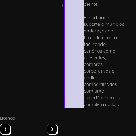
cliente.
H
Ele adiciona
suporte a múltiplos
endereços no
fluxo de compra,
facilitando
cenários como
presentes,
compras
corporativas e
pedidos
compartilhados
com uma
experiência mais
completa na loja.
Licença
‹
›