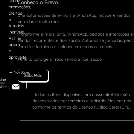
Conheça o Brevo.
Crie automações de e-mails e WhatsApp, recupere vendas
perdidas e muito mais.
Transforme e-mails, SMS, WhatsApp, pedidos e interações 
vendas recorrentes e fidelização. Automatize jornadas, pers
com IA e fortaleça a lealdade em todos os canais.
Perfeito para gerar recorrência e fidelização.
Novidades
Saiba Mais
sine
ssa
letter
Todos os itens disponíveis em nosso diretório são
desenvolvidos por terceiros e redistribuídos por nós
conforme os termos da Licença Pública Geral (GPL).