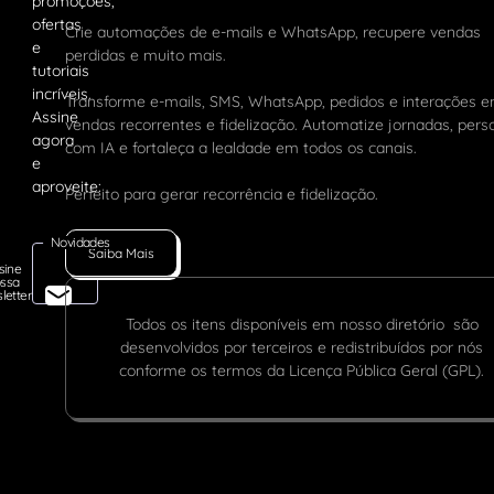
Crie automações de e-mails e WhatsApp, recupere vendas
perdidas e muito mais.
Transforme e-mails, SMS, WhatsApp, pedidos e interações 
vendas recorrentes e fidelização. Automatize jornadas, pers
com IA e fortaleça a lealdade em todos os canais.
Perfeito para gerar recorrência e fidelização.
Novidades
Saiba Mais
sine
ssa
letter
Todos os itens disponíveis em nosso diretório são
desenvolvidos por terceiros e redistribuídos por nós
conforme os termos da Licença Pública Geral (GPL).