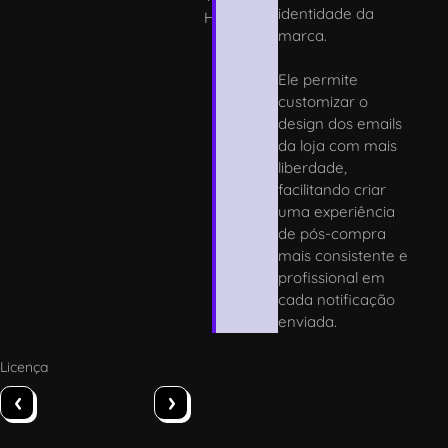
identidade da
H
marca.
Ele permite
customizar o
design dos emails
da loja com mais
liberdade,
facilitando criar
uma experiência
de pós-compra
mais consistente e
profissional em
cada notificação
enviada.
Licença
‹
›