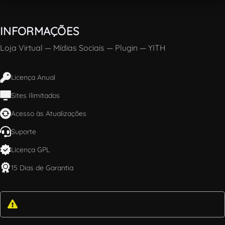
INFORMAÇÕES
Loja Virtual
—
Mídias Sociais
—
Plugin
—
YITH
Licença Anual
Sites Ilimitados
Acesso às Atualizações
Suporte
Licença GPL
15 Dias de Garantia