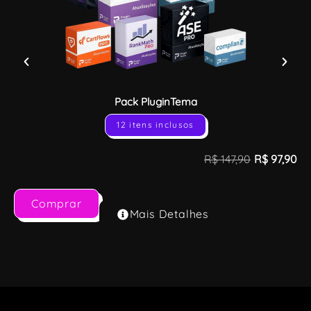
Pack PluginTema
12 itens inclusos
R$
147,90
R$
97,90
Comprar
Mais Detalhes